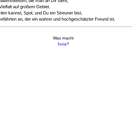
altensweisen, die man an Dir sieht,
Vielfalt auf großem Gebiet.
len kannst, Spot, und Du ein Streuner bist,
efährten an, der ein wahrer und hochgeschätzter Freund ist.
Was macht
fuxia
?