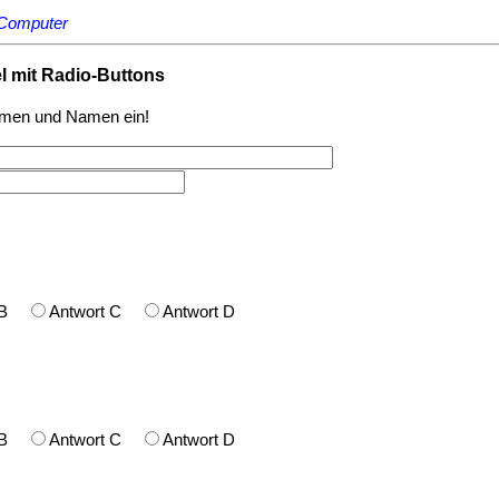
Computer
l mit Radio-Buttons
namen und Namen ein!
t B
Antwort C
Antwort D
t B
Antwort C
Antwort D