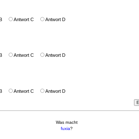
t B
Antwort C
Antwort D
t B
Antwort C
Antwort D
t B
Antwort C
Antwort D
Was macht
fuxia
?